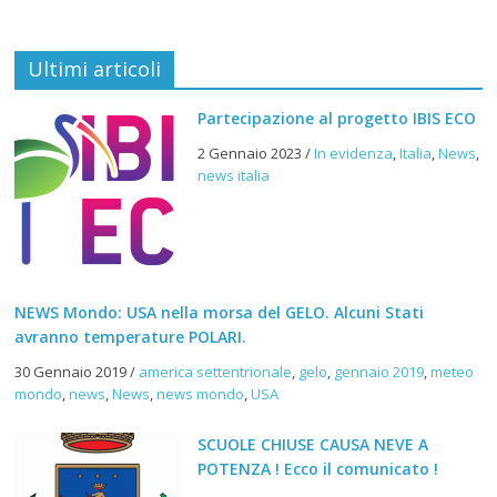
Ultimi articoli
Partecipazione al progetto IBIS ECO
2 Gennaio 2023
/
In evidenza
,
Italia
,
News
,
news italia
NEWS Mondo: USA nella morsa del GELO. Alcuni Stati
avranno temperature POLARI.
30 Gennaio 2019
/
america settentrionale
,
gelo
,
gennaio 2019
,
meteo
mondo
,
news
,
News
,
news mondo
,
USA
SCUOLE CHIUSE CAUSA NEVE A
POTENZA ! Ecco il comunicato !