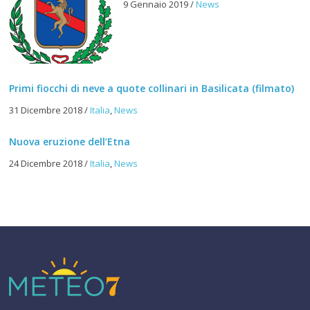
9 Gennaio 2019
/
News
Primi fiocchi di neve a quote collinari in Basilicata (filmato)
31 Dicembre 2018
/
Italia
,
News
Nuova eruzione dell’Etna
24 Dicembre 2018
/
Italia
,
News